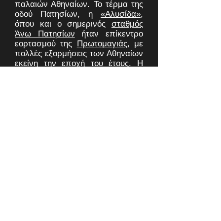
παλαιών Αθηναίων. Το τέρμα της
οδού Πατησίων, η
«Αλυσίδα»
,
όπου και ο σημερινός
σταθμός
Άνω Πατησίων
ήταν επίκεντρο
εορτασμού της
Πρωτομαγιάς
, με
πολλές εξορμήσεις των Αθηναίων
εκείνη την εποχή του έτους. Η
περιοχή ορίζεται στα βόρεια από
την
Ριζούπολη
, βορειοανατολικά
και ανατολικά από τον
συνοικισμό
Κυπριάδου
και
το
Γαλάτσι
, νοτιοανατολικά και
νότια από την
Κυψέλη
και τα
Κάτω Πατήσια, και δυτικά από
τον ποταμό
Κηφισό
. Βορειοδυτικά
εκτείνονται οι
Δήμοι Νέας
Χαλκηδόνας
και
Νέας
Φιλαδέλφειας
, με όριο τον
χείμαρρο
Ποδονίφτη
, αριστερό
παραπόταμο του Κηφισού.
Κάτω Πατήσια: Τα Κάτω Πατήσια