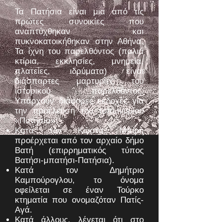
Τα Πατήσια είναι μια από τις
πρώτες συνοικίες που
αναπτύχθηκαν και
πυκνοκατοικήθηκαν στην Αθήνα.
Τα ίχνη του παρελθόντος (παλιά
κτίρια, εκκλησίες, μνημεία,
πλατείες, ιδρύματα) είναι
διάσπαρτες μαρτυρίες του
ιστορικού παρελθόντος.
Υπάρχουν διάφορες εκδοχές για
την προέλευση του τοπωνυμίου
«Πατήσια»:
Κατά τον Κώστα Μπίρη
προέρχεται από τον αρχαίο δήμο
Βατή (επιρρηματικός τύπος
Βατήσι-μπατήσι-Πατήσια).
Κατά τον Δημήτριο
Καμπούρογλου, το όνομα
οφείλεται σε έναν Τούρκο
κτηματία που ονομαζόταν Πατίς-
Αγά.
Κατά άλλους, λέγεται ότι στο