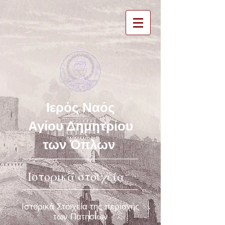
Ιερός Ναός
Αγίου Δημητρίου
των Όπλων
Ιστορικά στοιχεία
Ιστορικά Στοιχεία της περιοχής
των Πατησίων