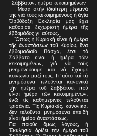
Σάββατον, ἡμέρα κεκοιμημένων
Μέσα στὴν ἰδιαίτερη μέριμνά
της γιὰ τοὺς κεκοιμημένους ἡ ἁγία
Ὀρθόδοξη Ἐκκλησία μας ἔχει
καθορίσει ξεχωριστὴ ἡμέρα τῆς
ἑβδομάδος γι’ αὐτούς.
Ὅπως ἡ Κυριακὴ εἶναι ἡ ἡμέρα
τῆς ἀναστάσεως τοῦ Κυρίου, ἕνα
ἑβδομαδιαῖο Πάσχα, ἔτσι τὸ
Σάββατο εἶναι ἡ ἡμέρα τῶν
κεκοιμημένων, γιὰ νὰ τοὺς
μνημονεύουμε καὶ νὰ ἔχουμε
κοινωνία μαζί τους. Γι’ αὐτὸ καὶ τὰ
μνημόσυνα τελοῦνται κανονικὰ
τὴν ἡμέρα τοῦ Σαββάτου, ποὺ
εἶναι ἡμέρα τῶν κεκοιμημένων,
ἐνῶ τὶς καθημερινὲς τελοῦνται
τρισάγια. Τὶς Κυριακές, κανονικά,
δὲν τελοῦνται μνημόσυνα ἐπειδὴ
εἶναι ἡμέρα ἀναστάσεως.
Γιὰ ποιοὺς ὅμως λόγους, ἡ
Ἐκκλησία ὁρίζει τὴν ἡμέρα τοῦ