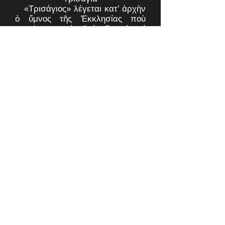
«Τρισάγιος» λέγεται κατ’ ἀρχὴν
ὁ ὕμνος τῆς Ἐκκλησίας ποὺ
περιέχεται στὴν Ἁγία Γραφὴ καὶ
ἐπιβεβαιώθηκε διὰ θαύματος καὶ
ὁ ὁποῖος ἀναφέρεται στὸ ὄνομα
τοῦ ἑνὸς καὶ Τριαδικοῦ Θεοῦ:
«Ἅγιος ὁ Θεός, Ἅγιος Ἰσχυρός,
Ἅγιος Ἀθάνατος, ἐλέησον ἡμᾶς».
Τὸ Τρισάγιον, ξεκινᾶ πάντοτε μὲ
τὸν ὕμνο αὐτὸ καὶ τελεῖται ἀπὸ
ἕναν ἢ περισσότερους ἱερεῖς σὲ
κεκοιμημένους ὀρθοδόξους σὲ
συχνὰ (καὶ ὄχι τακτὰ) χρονικὰ
διαστήματα (ἀμέσως λ.χ. μετὰ
τὸν θάνατο καὶ ἐπὶ τοῦ τάφου).
Κατὰ τὴν τέλεση τοῦ «Τρισαγίου»
δὲν παρατίθενται «κόλλυβα».
Ἐπειδή, λοιπόν, ὁ Θάνατος
προσέβαλε τήν ὕπαρξη τοῦ
ἀποθανόντος χριστιανοῦ, ἡ
Ἐκκλησία προσεύχεται στόν
Παντοδύναμο Τριαδικό Θεό νά