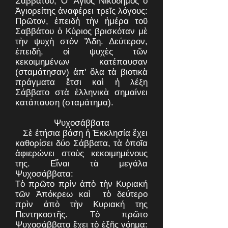
Σαββάτου; Ὁ Ἅγιος Νικόδημος ὁ
Ἁγιορείτης ἀναφέρει τρεῖς λόγους:
Πρῶτον, ἐπειδὴ τὴν ἡμέρα τοῦ
Σαββάτου ὁ Κύριος βρισκόταν μὲ
τὴν ψυχὴ στὸν Ἅδη. Δεύτερον,
ἐπειδή, οἱ ψυχὲς τῶν
κεκοιμημένων κατέπαυσαν
(σταμάτησαν) ἀπ' ὅλα τὰ βιοτικὰ
πράγματα ἔτσι καὶ ἡ λέξη
Σάββατο στὰ ἑλληνικὰ σημαίνει
κατάπαυση (σταμάτημα).
Ψυχοσάββατα
Σὲ ἐτήσια βάση ἡ Ἐκκλησία ἔχει
καθορίσει δύο Σάββατα, τὰ ὁποῖα
ἀφιερώνει στοὺς κεκοιμημένους
της. Εἶναι τὰ μεγάλα
Ψυχοσάββατα:
Τὸ πρῶτο πρὶν ἀπὸ τὴν Κυριακή
τῶν Ἀπόκρεω καὶ τὸ δεύτερο
πρὶν ἀπὸ τὴν Κυριακή της
Πεντηκοστῆς. Τὸ πρῶτο
Ψυχοσάββατο ἔχει τὸ ἑξῆς νόημα: