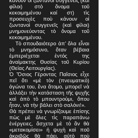
κάνουν οἱ ζωντανοὶ συγγενεῖς (καὶ
φίλοι) στὸ ὄνομα τοῦ
κεκοιμημένου καί στ) τὶς
προσευχὲς ποὺ κάνουν οἱ
ζωντανοὶ συγγενεῖς (καὶ φίλοι)
μνημονεύοντας τὸ ὄνομα τοῦ
κεκοιμημένου.
Τὸ σπουδαιότερο ἀπ’ ὅλα εἶναι
τὸ μνημόσυνο, ὅταν βέβαια
ἐμπεριέχεται ἐντός της
ἀναίμακτης Θυσίας τοῦ Κυρίου
(Θείας Λειτουργίας).
Ὁ Ὅσιος Γέροντας Παΐσιος εἶχε
πεῖ ὅτι «μὲ τὸν (πνευματικὸ)
ἀγώνα του, ἕνα ἄτομο, μπορεῖ νὰ
ἀλλάξει τὴν κατάσταση τῆς ψυχῆς
καὶ ἀπὸ τὸ μπουντρούμι, ὅπου
ἦταν, νὰ τὴν βάλει στὸ σαλόνι!».
Θὰ πρέπει νὰ γνωρίζουμε ἐπίσης
πὼς μὲ ὅλες τὶς παραπάνω
ἐνέργειες, ἄσχετα μὲ τὸ ἂν θὰ
«μετακομίσει» ἡ ψυχὴ καὶ ποῦ
ἀκριβῶς θὰ πάει, αὐτὸ ποὺ