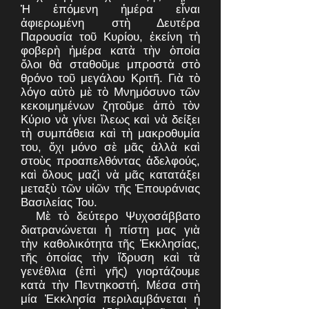
Ἡ ἑπόμενη ἡμέρα εἶναι
ἀφιερωμένη στὴ Δευτέρα
Παρουσία τοῦ Κυρίου, ἐκείνη τὴ
φοβερὴ ἡμέρα κατὰ τὴν ὁποία
ὅλοι θὰ σταθοῦμε μπροστὰ στὸ
θρόνο τοῦ μεγάλου Κριτῆ. Γιὰ τὸ
λόγο αὐτὸ μὲ τὸ Μνημόσυνο τῶν
κεκοιμημένων ζητοῦμε ἀπὸ τὸν
Κύριο νὰ γίνει ἴλεως καὶ νὰ δείξει
τὴ συμπάθεια καὶ τὴ μακροθυμία
του, ὄχι μόνο σὲ μᾶς ἀλλὰ καὶ
στοὺς προαπελθόντας ἀδελφούς,
καὶ ὅλους μαζὶ νὰ μᾶς κατατάξει
μεταξὺ τῶν υἱῶν τῆς Ἐπουράνιας
Βασιλείας Του.
Μὲ τὸ δεύτερο Ψυχοσάββατο
διατρανώνεται ἡ πίστη μας γιὰ
τὴν καθολικότητα τῆς Ἐκκλησίας,
τῆς ὁποίας τὴν ἵδρυση καὶ τὰ
γενέθλια (ἐπὶ γῆς) γιορτάζουμε
κατὰ τὴν Πεντηκοστή. Μέσα στὴ
μία Ἐκκλησία περιλαμβάνεται ἡ