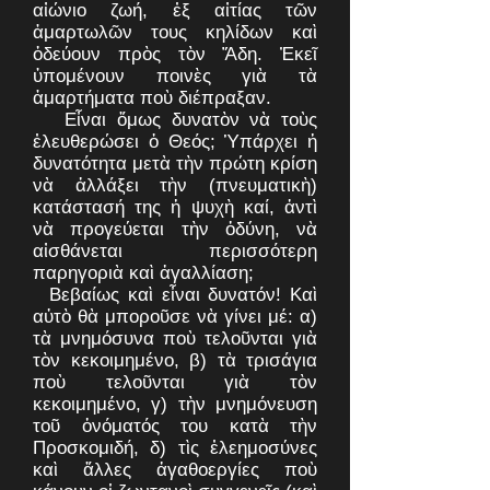
αἰώνιο ζωή, ἐξ αἰτίας τῶν
ἁμαρτωλῶν τους κηλίδων καὶ
ὁδεύουν πρὸς τὸν Ἅδη. Ἐκεῖ
ὑπομένουν ποινὲς γιὰ τὰ
ἁμαρτήματα ποὺ διέπραξαν.
Εἶναι ὅμως δυνατὸν νὰ τοὺς
ἐλευθερώσει ὁ Θεός; Ὑπάρχει ἡ
δυνατότητα μετὰ τὴν πρώτη κρίση
νὰ ἀλλάξει τὴν (πνευματικὴ)
κατάστασή της ἡ ψυχὴ καί, ἀντὶ
νὰ προγεύεται τὴν ὀδύνη, νὰ
αἰσθάνεται περισσότερη
παρηγοριὰ καὶ ἀγαλλίαση;
Βεβαίως καὶ εἶναι δυνατόν! Καὶ
αὐτὸ θὰ μποροῦσε νὰ γίνει μέ: α)
τὰ μνημόσυνα ποὺ τελοῦνται γιὰ
τὸν κεκοιμημένο, β) τὰ τρισάγια
ποὺ τελοῦνται γιὰ τὸν
κεκοιμημένο, γ) τὴν μνημόνευση
τοῦ ὀνόματός του κατὰ τὴν
Προσκομιδή, δ) τὶς ἐλεημοσύνες
καὶ ἄλλες ἀγαθοεργίες ποὺ