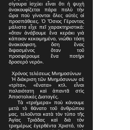
σίγουρα ἰσχύει εἶναι ὅτι ἡ ψυχὴ
ἀνακουφίζεται πάρα πολὺ τὴν
ὥρα ποὺ γίνονται ὅλες αὐτὲς οἱ
προσπάθειες. Ὁ Ὅσιος Γέροντας
μάλιστα εἶχε πεῖ χαρακτηριστικά:
«ὅταν ἀνάβουμε ἕνα κεράκι γιὰ
κάποιον κεκοιμημένο, νιώθει τόση
ἀνακούφιση, ὅση ἕνας
διψασμένος ὅταν τοῦ
προσφέρουμε ἕνα ποτήρι
δροσερὸ νερό».
Χρόνος τελέσεως Μνημοσύνων
Ἡ διάκριση τῶν Μνημόσυνων σὲ
«τρίτα», «ἔνατα» κτλ. εἶναι
παλαιότατη καὶ ἀπαντᾶ στὶς
Ἀποστολικὲς Διαταγές.
Τὰ «τριήμερα» ποὺ κάνουμε
μετὰ τὸ θάνατο τοῦ ἀνθρώπου
μας, τελοῦνται κατὰ τὸν τύπο τῆς
Ἁγίας Τριάδας καὶ διὰ τὸν
τριημέρως ἐγερθέντα Χριστό, τὸν