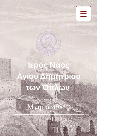
Ιερός Ναός
Αγίου Δημητρίου
των Όπλων
Μνημόσυνο