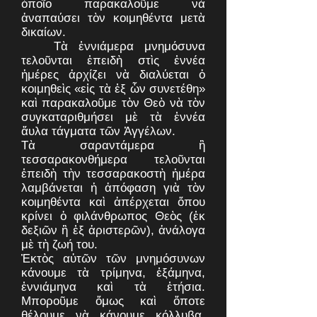
ὁποῖο παρακαλοῦμε νὰ
ἀναπαύσει τὸν κοιμηθέντα μετὰ
δικαίων.
Τὰ ἐννιάμερα μνημόσυνα
τελοῦνται ἐπειδὴ στὶς ἐννέα
ἡμέρες ἀρχίζει νὰ διαλύεται ὁ
κοιμηθεὶς «εἰς τὰ ἐξ ὧν συνετέθη»
καὶ παρακαλοῦμε τὸν Θεὸ νὰ τὸν
συγκαταριθμήσει μὲ τὰ ἐννέα
ἄυλα τάγματα τῶν Ἀγγέλων.
Τὰ σαραντάμερα ἢ
τεσσαρακονθήμερα τελοῦνται
ἐπειδὴ τὴν τεσσαρακοστὴ ἡμέρα
λαμβάνεται ἡ ἀπόφαση γιὰ τὸν
κοιμηθέντα καὶ ἀπέρχεται ὅπου
κρίνει ὁ φιλάνθρωπος Θεὸς (ἐκ
δεξιῶν ἢ ἐξ ἀριστερῶν), ἀνάλογα
μὲ τὴ ζωή του.
Ἐκτὸς αὐτῶν τῶν μνημόσυνων
κάνουμε τὰ τρίμηνα, ἑξάμηνα,
ἐννιάμηνα καὶ τὰ ἐτήσια.
Μποροῦμε ὅμως καὶ ὅποτε
θέλουμε νὰ κάνουμε κόλλυβα,