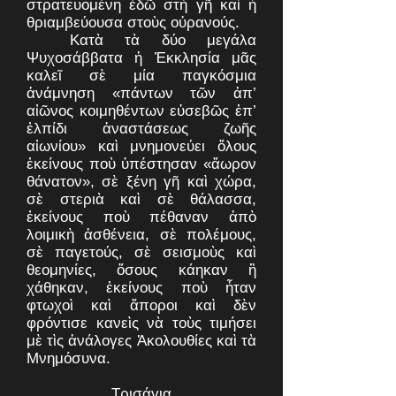
στρατευομένη ἐδῶ στὴ γῆ καὶ ἡ
θριαμβεύουσα στοὺς οὐρανούς.
Κατὰ τὰ δύο μεγάλα
Ψυχοσάββατα ἡ Ἐκκλησία μᾶς
καλεῖ σὲ μία παγκόσμια
ἀνάμνηση «πάντων τῶν ἀπ’
αἰῶνος κοιμηθέντων εὐσεβῶς ἐπ’
ἐλπίδι ἀναστάσεως ζωῆς
αἰωνίου» καὶ μνημονεύει ὅλους
ἐκείνους ποὺ ὑπέστησαν «ἄωρον
θάνατον», σὲ ξένη γῆ καὶ χώρα,
σὲ στεριὰ καὶ σὲ θάλασσα,
ἐκείνους ποὺ πέθαναν ἀπὸ
λοιμικὴ ἀσθένεια, σὲ πολέμους,
σὲ παγετούς, σὲ σεισμοὺς καὶ
θεομηνίες, ὅσους κάηκαν ἢ
χάθηκαν, ἐκείνους ποὺ ἦταν
φτωχοὶ καὶ ἄποροι καὶ δὲν
φρόντισε κανεὶς νὰ τοὺς τιμήσει
μὲ τὶς ἀνάλογες Ἀκολουθίες καὶ τὰ
Μνημόσυνα.
Τρισάγια