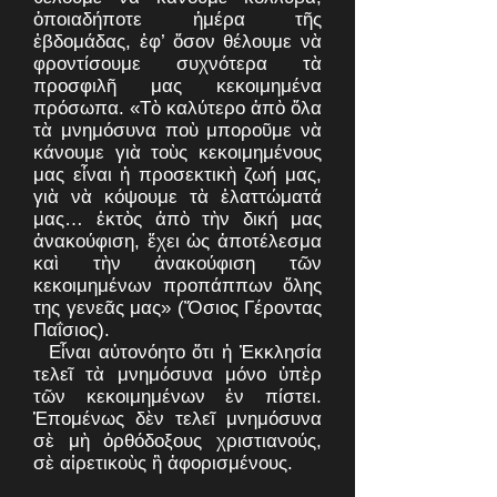
ὁποιαδήποτε ἡμέρα τῆς
ἑβδομάδας, ἐφ’ ὅσον θέλουμε νὰ
φροντίσουμε συχνότερα τὰ
προσφιλῆ μας κεκοιμημένα
πρόσωπα. «Τὸ καλύτερο ἀπὸ ὅλα
τὰ μνημόσυνα ποὺ μποροῦμε νὰ
κάνουμε γιὰ τοὺς κεκοιμημένους
μας εἶναι ἡ προσεκτικὴ ζωή μας,
γιὰ νὰ κόψουμε τὰ ἐλαττώματά
μας… ἐκτὸς ἀπὸ τὴν δική μας
ἀνακούφιση, ἔχει ὡς ἀποτέλεσμα
καὶ τὴν ἀνακούφιση τῶν
κεκοιμημένων προπάππων ὅλης
της γενεᾶς μας» (Ὅσιος Γέροντας
Παΐσιος).
Εἶναι αὐτονόητο ὅτι ἡ Ἐκκλησία
τελεῖ τὰ μνημόσυνα μόνο ὑπὲρ
τῶν κεκοιμημένων ἐν πίστει.
Ἑπομένως δὲν τελεῖ μνημόσυνα
σὲ μὴ ὀρθόδοξους χριστιανούς,
σὲ αἱρετικοὺς ἢ ἀφορισμένους.