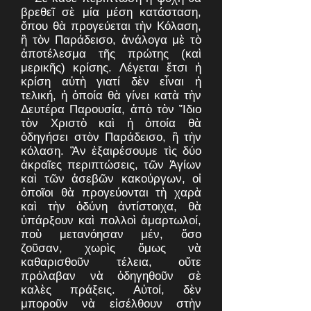
βρεθεῖ σὲ μία μέση κατάσταση,
ὅπου θὰ προγεύεται τὴν Κόλαση,
ἢ τὸν Παράδεισο, ἀνάλογα μὲ τὸ
ἀποτέλεσμα τῆς πρώτης (καὶ
μερικῆς) κρίσης. Λέγεται ἔτσι ἡ
κρίση αὐτὴ γιατί δὲν εἶναι ἡ
τελική, ἡ ὁποία θὰ γίνει κατὰ τὴν
Δευτέρα Παρουσία, ἀπὸ τὸν Ἴδιο
τὸν Χριστὸ καὶ ἡ ὁποία θὰ
ὁδηγήσει στὸν Παράδεισο, ἢ τὴν
κόλαση. Ἂν ἑξαιρέσουμε τὶς δύο
ἀκραῖες περιπτώσεις, τῶν Ἁγίων
καὶ τῶν ἀσεβῶν κακούργων, οἱ
ὁποῖοι θὰ προγεύονται τὴ χαρὰ
καὶ τὴν ὀδύνη ἀντίστοιχα, θὰ
ὑπάρξουν καὶ πολλοὶ ἁμαρτωλοί,
ποὺ μετανόησαν μέν, ὅσο
ζοῦσαν, χωρὶς ὅμως νὰ
καθαρισθοῦν τέλεια, οὔτε
πρόλαβαν νὰ ὁδηγηθοῦν σὲ
καλὲς πράξεις. Αὐτοί, δὲν
μποροῦν νὰ εἰσέλθουν στὴν