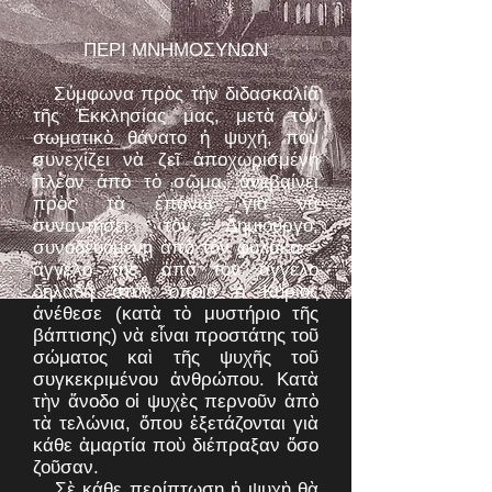
ΠΕΡΙ ΜΝΗΜΟΣΥΝΩΝ
Σύμφωνα πρὸς τὴν διδασκαλία
τῆς Ἐκκλησίας μας, μετὰ τὸν
σωματικὸ θάνατο ἡ ψυχή, ποὺ
συνεχίζει νὰ ζεῖ ἀποχωρισμένη
πλέον ἀπὸ τὸ σῶμα, ἀνεβαίνει
πρὸς τὰ ἐπάνω γιὰ νὰ
συναντήσει τὸν Δημιουργό,
συνοδευόμενη ἀπὸ τὸν φύλακα –
ἄγγελό της, ἀπὸ τὸν ἄγγελο
δηλαδὴ στὸν ὁποῖο ὁ Κύριος
ἀνέθεσε (κατὰ τὸ μυστήριο τῆς
βάπτισης) νὰ εἶναι προστάτης τοῦ
σώματος καὶ τῆς ψυχῆς τοῦ
συγκεκριμένου ἀνθρώπου. Κατὰ
τὴν ἄνοδο οἱ ψυχὲς περνοῦν ἀπὸ
τὰ τελώνια, ὅπου ἐξετάζονται γιὰ
κάθε ἁμαρτία ποὺ διέπραξαν ὅσο
ζοῦσαν.
Σὲ κάθε περίπτωση ἡ ψυχὴ θὰ