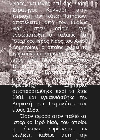
Ναός, κείµενος επί της Οδού
Στρατηγού Καλλάρη στην
περιοχή των Κάτω Πατησίων,
αποτελείται από τον κυρίως
Ναό, στον οποίο έχει
ενσωµατωθεί ο παλαιός και
ιστορικός Ιερός Ναός του Αγίου
Δηµητρίου, ο οποίος φέρει το
προσωνύµιο «των Όπλων». Ο
νέος Ιερός Ναός θεµελιώθηκε
το έτος 1976 από τον τότε
Επίσκοπο Βρεσθένης (και
σημερινό Αρχιεπίσκοπο
Αμερικής) κ. Δημήτριο,
αποπερατώθηκε περί το έτος
1981 και εγκαινιάσθηκε την
Κυριακή του Παραλύτου του
έτους 1985.
Όσον αφορά στον παλιό και
ιστορικό Ιερό Ναό, του οποίου
η έρευνα ευρίσκεται εν
εξελίξει, καθώς αυτή την