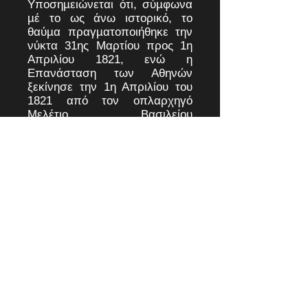
Υποσηµειώνεται ότι, σύµφωνα
µέ το ως άνω ιστορικό, το
θαύµα πραγµατοποιήθηκε την
νύκτα 31ης Μαρτίου προς 1η
Απριλίου 1821, ενώ η
Επανάσταση των Αθηνών
ξεκίνησε την 1η Απριλίου του
1821 από τον οπλαρχηγό
Μελέτιο Βασιλείου
(Χατζημελέτη) στη Φυλή και,
ως εκ τούτου, η παρέµβαση
του Αγίου Δηµητρίου στον Ιερό
Ναό µας υπήρξε καταλυτική
για την απελευθέρωση της
πόλεως των Αθηνών.
Σηµαντικό, εξάλλου,
γεγονός αποτελεί, ότι από το
ιστορικό αυτό εκκλησάκι
πέρασαν σπουδαίες
εκκλησιαστικές
προσωπικότητες. Πιο
συγκεκριµένα,
καταγεγραµµένες µαρτυρίες