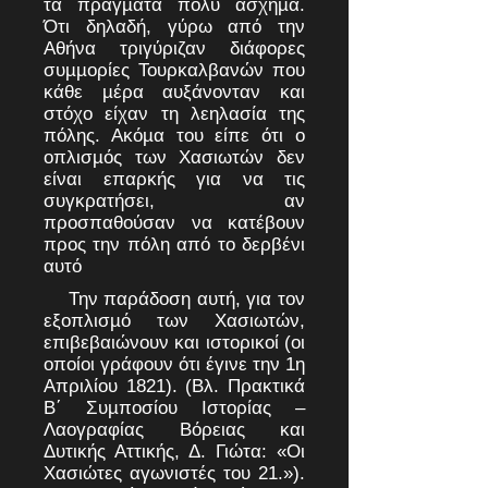
τα πράγµατα πολύ άσχηµα.
Ότι δηλαδή, γύρω από την
Αθήνα τριγύριζαν διάφορες
συµµορίες Τουρκαλβανών που
κάθε µέρα αυξάνονταν και
στόχο είχαν τη λεηλασία της
πόλης. Ακόµα του είπε ότι ο
οπλισµός των Χασιωτών δεν
είναι επαρκής για να τις
συγκρατήσει, αν
προσπαθούσαν να κατέβουν
προς την πόλη από το δερβένι
αυτό
Την παράδοση αυτή, για τον
εξοπλισµό των Χασιωτών,
επιβεβαιώνουν και ιστορικοί (οι
οποίοι γράφουν ότι έγινε την 1η
Απριλίου 1821). (Βλ. Πρακτικά
Β΄ Συµποσίου Ιστορίας –
Λαογραφίας Βόρειας και
Δυτικής Αττικής, Δ. Γιώτα: «Οι
Χασιώτες αγωνιστές του 21.»).