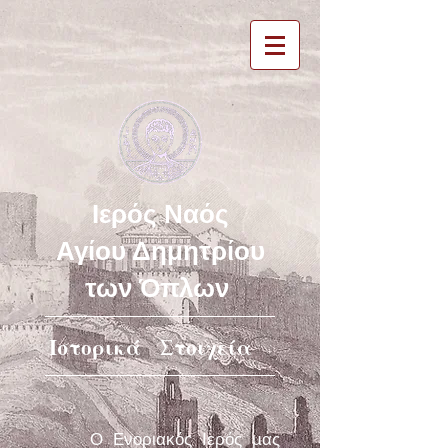
Ιερός Ναός
Αγίου Δημητρίου
των Όπλων
Ιστορικά Στοιχεία
Ο Ενοριακός Ιερός µας