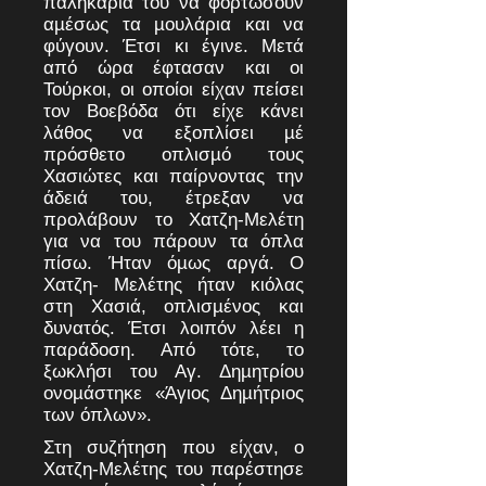
παληκάρια του να φορτώσουν
αµέσως τα µουλάρια και να
φύγουν. Έτσι κι έγινε. Μετά
από ώρα έφτασαν και οι
Τούρκοι, οι οποίοι είχαν πείσει
τον Βοεβόδα ότι είχε κάνει
λάθος να εξοπλίσει µέ
πρόσθετο οπλισµό τους
Χασιώτες και παίρνοντας την
άδειά του, έτρεξαν να
προλάβουν το Χατζη-Μελέτη
για να του πάρουν τα όπλα
πίσω. Ήταν όµως αργά. Ο
Χατζη- Μελέτης ήταν κιόλας
στη Χασιά, οπλισµένος και
δυνατός. Έτσι λοιπόν λέει η
παράδοση. Από τότε, το
ξωκλήσι του Αγ. Δηµητρίου
ονοµάστηκε «Άγιος Δηµήτριος
των όπλων».
Στη συζήτηση που είχαν, ο
Χατζη-Μελέτης του παρέστησε