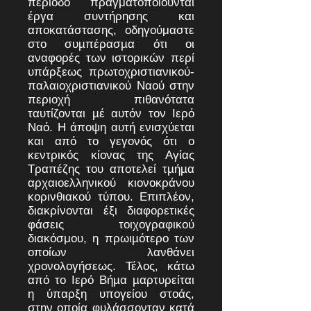
περίοδο πραγματοποιοῦνται
έργα συντήρησης και
αποκατάστασης, οδηγούμαστε
στο συµπέρασµα ότι οι
αναφορές των ιστορικών περί
υπάρξεως πρωτοχριστιανικού-
παλαιοχριστιανικού Ναού στην
περιοχή πιθανότατα
ταυτίζονται µέ αυτόν τον Ιερό
Ναό. Η άποψη αυτή ενισχύεται
και από το γεγονός ότι ο
κεντρικός κίονας της Αγίας
Τραπέζης του αποτελεί τµήµα
αρχαιοελληνικού κιονοκράνου
κορινθιακού τύπου. Επιπλέον,
διακρίνονται έξι διαφορετικές
φάσεις τοιχογραφικού
διακόσμου, η πρωιµότερο των
οποίων λανθάνει
χρονολογήσεως. Τέλος, κάτω
από το Ιερό Βήµα µαρτυρείται
η ύπαρξη υπογείου στοάς,
στην οποία φυλάσσονταν κατά