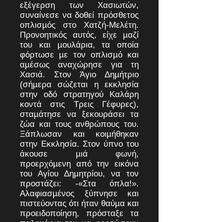
εξέγερση των Χασιωτών,
συναίνεσε να δοθεί πρόσθετος
οπλισµός στο Χατζή-Μελέτη.
Προνοητικός αυτός, είχε µαζί
του και µουλάρια, τα οποία
φόρτωσε µε τον οπλισµό και
αµέσως αναχώρησε για τη
Χασιά. Στον Άγιο Δηµήτριο
(σήµερα σώζεται η εκκλησία
στην οδό στρατηγού Καλάρη
κοντά στις Τρεις Γέφυρες),
σταµάτησε να ξεκουράσει τα
ζώα και τους ανθρώπους του.
Ξάπλωσαν και κοιµήθηκαν
στην Εκκλησία. Στον ύπνο του
άκουσε µιά φωνή,
προερχόµενη από την εικόνα
του Αγίου Δηµητρίου, να τον
προστάζει: -«Στα όπλα!».
Αλαφιασµένος ξύπνησε και
πιστεύοντας ότι ήταν θαύµα και
προειδοποίηση, πρόσταξε τα