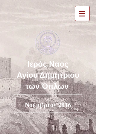
Ιερός Ναός
Αγίου Δημητρίου
των Όπλων
Νοέμβριος 2016