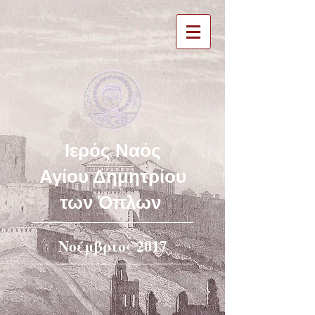
Ιερός Ναός
Αγίου Δημητρίου
των Όπλων
Νοέμβριος 2017