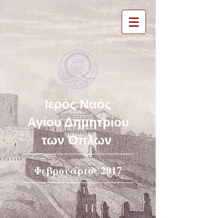
Ιερός Ναός
Αγίου Δημητρίου
των Όπλων
Φεβρουάριος 2017